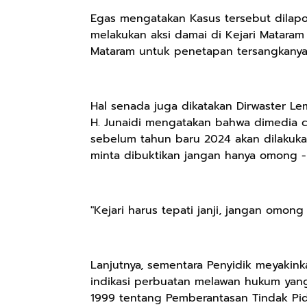
Egas mengatakan Kasus tersebut dilapor
melakukan aksi damai di Kejari Matara
Mataram untuk penetapan tersangkanya
Hal senada juga dikatakan Dirwaster 
H. Junaidi mengatakan bahwa dimedia ce
sebelum tahun baru 2024 akan dilakuka
minta dibuktikan jangan hanya omong -
Rp57.000
Rp20.000
Rp28.000
Batik Pria
Hay Poetry
Beli 1 Gratis 1
"Kejari harus tepati janji, jangan omon
Cakrawala
Promo Bundling
Sleeping Spray
Lengan Panjang
Botol Feminim
& Pillow Mist
Shopee
Shopee
Shopee
Casual - Kemeja
Care Perawatan
Aromatherapy
Lanjutnya, sementara Penyidik meyakin
Batik Pria
Keputihan
Lavender By
Dewasa Lengan
Kewanitaan
ODY.CO 60ml
indikasi perbuatan melawan hukum ya
Panjang Kemeja
Hygiene dengan
Pewangi /
1999 tentang Pemberantasan Tindak Pi