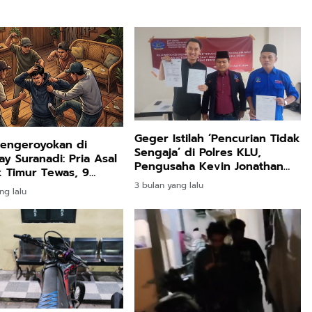
Geger Istilah ‘Pencurian Tidak
Pengeroyokan di
Sengaja’ di Polres KLU,
y Suranadi: Pria Asal
Pengusaha Kevin Jonathan
 Timur Tewas, 9
Kehilangan Rp25 Miliar
iamankan Polisi
3 bulan yang lalu
ng lalu