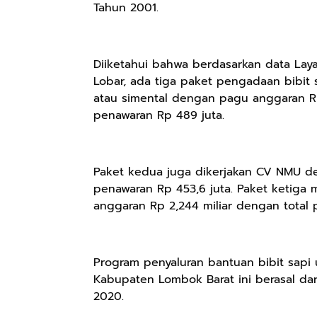
Keren Mewah
pH Balance dan
Pengharum
Tahun 2001.
Nyaman Kemeja
Aroma
Ruangan Tidur
Kerja Santai
Bubbelgum
Pengharum
Slimfit Formal
Vanilla &
Serbaguna
Hazelnut
Linen Spray
Diiketahui bahwa berdasarkan data Lay
Lobar, ada tiga paket pengadaan bibit s
atau simental dengan pagu anggaran R
penawaran Rp 489 juta.
Rp77.557
Rp37.400
Rp359.000
Jas Hujan Pria
BETADINE
Jessie Beauty -
Wanita Dewasa
FEMININE
Bundle Ice
Paket kedua juga dikerjakan CV NMU d
Setelan Jaket
HYGIENE
Cream Tint
Shopee
Shopee
Shopee
penawaran Rp 453,6 juta. Paket keti
Celana Tebal
Pembersih
Liptint All
anggaran Rp 2,244 miliar dengan total 
Aimon
Kewanitaan
Variant
60ml
Program penyaluran bantuan bibit sapi
Kabupaten Lombok Barat ini berasal d
2020.