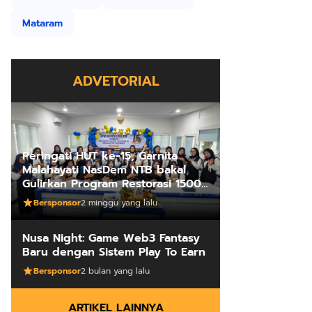
Mataram
ADVETORIAL
Peringati HUT ke-15, Garnita
Malahayati NasDem NTB bakal
Gulirkan Program Restorasi 1500
Kakus Sekolah
Bersponsor
2 minggu yang lalu
Nusa Night: Game Web3 Fantasy
Baru dengan Sistem Play To Earn
Bersponsor
2 bulan yang lalu
ARTIKEL LAINNYA