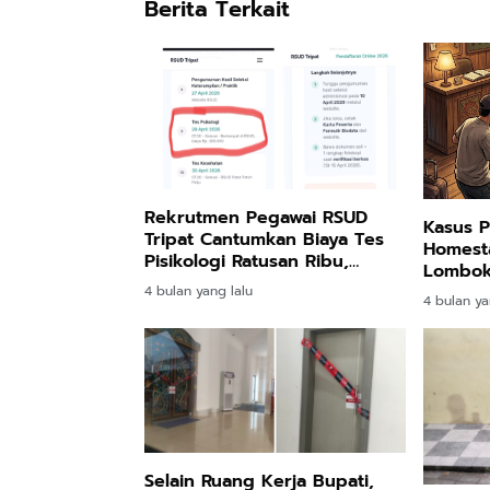
Berita Terkait
Rekrutmen Pegawai RSUD
Kasus 
Tripat Cantumkan Biaya Tes
Homesta
Pisikologi Ratusan Ribu,
Lombok
Pengamat : Bisa Masuk
Orang D
4 bulan yang lalu
4 bulan ya
Kategori Pungli
Selain Ruang Kerja Bupati,