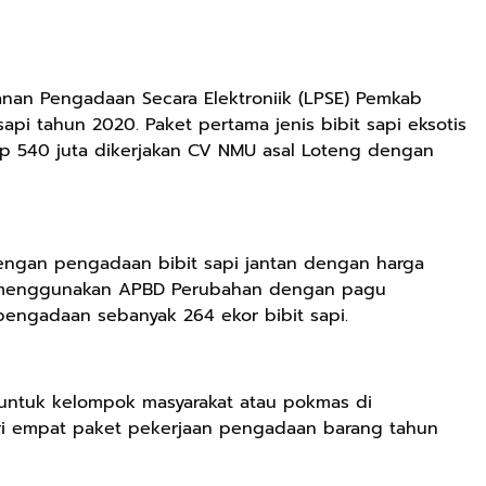
Ringan
Berkualitas
Premium Pria
Dan Wanita
Sepatu Jogging
anan Pengadaan Secara Elektroniik (LPSE) Pemkab
Hitam Navy Abu
api tahun 2020. Paket pertama jenis bibit sapi eksotis
Putih Outdoor
p 540 juta dikerjakan CV NMU asal Loteng dengan
Laki laki Dan
Perempuan
Rp59.999
Rp282.667
Rp77.557
BEBLISS EAU DE
DBS 8899 G Plus
Jas Hujan Pria
PARFUME
Shock Belakang
Wanita Dewasa
engan pengadaan bibit sapi jantan dengan harga
ROMANTIC
Motor Matic
Setelan Jaket
Shopee
Shopee
Shopee
ga menggunakan APBD Perubahan dengan pagu
SERIES BUY 1
Xride Soulgt
Celana Tebal
pengadaan sebanyak 264 ekor bibit sapi.
GET 3PCS
MioM3 Mio
Aimon
PARFUM
Smile Beat
SHIMMER SPRAY
Scoopy Genio
UNISEX
Vario Fi Xeon
 untuk kelompok masyarakat atau pokmas di
PREMIUM
Fazzio Vario
ari empat paket pekerjaan pengadaan barang tahun
TAHAN LAMA
125/150