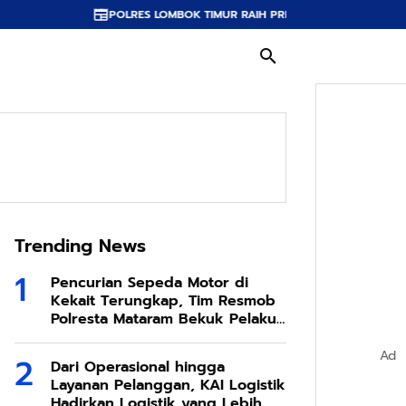
POLRES LOMBOK TIMUR RAIH PREDIKAT A PELAYANAN PRIMA, TERBAIK DI J
Trending News
Pencurian Sepeda Motor di
Kekait Terungkap, Tim Resmob
Polresta Mataram Bekuk Pelaku
di Sesela
Ad
Dari Operasional hingga
Layanan Pelanggan, KAI Logistik
Hadirkan Logistik yang Lebih