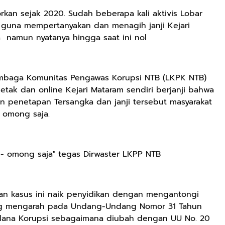
kan sejak 2020. Sudah beberapa kali aktivis Lobar
m guna mempertanyakan dan menagih janji Kejari
 namun nyatanya hingga saat ini nol
Lembaga Komunitas Pengawas Korupsi NTB (LKPK NTB)
tak dan online Kejari Mataram sendiri berjanji bahwa
n penetapan Tersangka dan janji tersebut masyarakat
 omong saja.
Rp72.000
Rp71.500
Rp57.428
KAZORA Sepatu
Jersey Oversize
25CM Kuromi
g - omong saja" tegas Dirwaster LKPP NTB
Original
Boxy PROMISE
CINIMOROL
Sneaker
88 Vintage
DAN POCOCO
Shopee
Shopee
Shopee
Sekolah
Unisex Pria
Boneka Plush
kan kasus ini naik penyidikan dengan mengantongi
Olahraga Sport
Wanita Sport
Mainan Hewan
Running Phylon
Big Size
Isi Hadiah Ulang
ng mengarah pada Undang-Undang Nomor 31 Tahun
Empuk Dan
Tahun
dana Korupsi sebagaimana diubah dengan UU No. 20