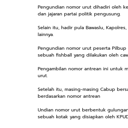
Pengundian nomor urut dihadiri oleh
dan jajaran partai politik pengusung.
Selain itu, hadir pula Bawaslu, Kapolres
lainnya.
Pengundian nomor urut peserta Pilbup
sebuah fishball yang dilakukan oleh ca
Pengambilan nomor antrean ini untuk 
urut.
Rp57.000
Rp20.000
Rp28.000
Batik Pria
Hay Poetry
Beli 1 Gratis 1
Setelah itu, masing-masing Cabup ber
Cakrawala
Promo Bundling
Sleeping Spray
berdasarkan nomor antrean
Lengan Panjang
Botol Feminim
& Pillow Mist
Shopee
Shopee
Shopee
Casual - Kemeja
Care Perawatan
Aromatherapy
Undian nomor urut berbentuk gulungan 
Batik Pria
Keputihan
Lavender By
sebuah kotak yang disiapkan oleh KPUD
Dewasa Lengan
Kewanitaan
ODY.CO 60ml
Panjang Kemeja
Hygiene dengan
Pewangi /