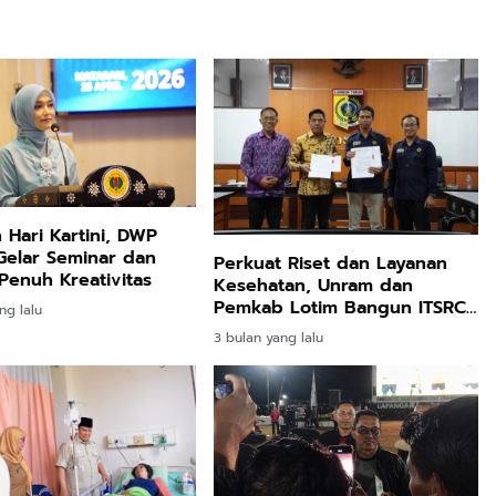
 Hari Kartini, DWP
Gelar Seminar dan
Perkuat Riset dan Layanan
enuh Kreativitas
Kesehatan, Unram dan
Pemkab Lotim Bangun ITSRC
ng lalu
dan Klinik Kelautan
3 bulan yang lalu