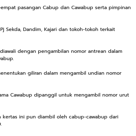
 keempat pasangan Cabup dan Cawabup serta pimpinan
, Pj Sekda, Dandim, Kajari dan tokoh-tokoh terkait
 diawali dengan pengambilan nomor antrean dalam
wabup.
menentukan giliran dalam mengambil undian nomor
Rp72.000
Rp71.500
Rp57.428
KAZORA Sepatu
Jersey Oversize
25CM Kuromi
sama Cawabup dipanggil untuk mengambil nomor urut
Original
Boxy PROMISE
CINIMOROL
Sneaker
88 Vintage
DAN POCOCO
Shopee
Shopee
Shopee
Sekolah
Unisex Pria
Boneka Plush
kertas ini pun diambil oleh cabup-cawabup dari
Olahraga Sport
Wanita Sport
Mainan Hewan
.
Running Phylon
Big Size
Isi Hadiah Ulang
Empuk Dan
Tahun