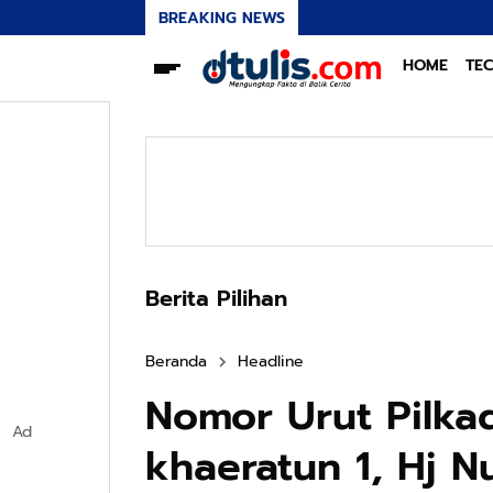
BREAKING NEWS
HOME
TE
Berita Pilihan
Beranda
Headline
Nomor Urut Pilkad
Ad
khaeratun 1, Hj N