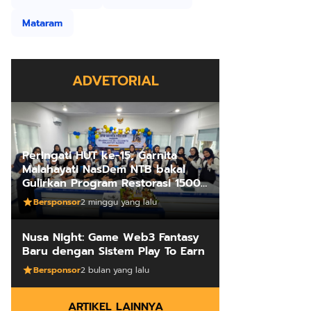
Mataram
ADVETORIAL
Peringati HUT ke-15, Garnita
Malahayati NasDem NTB bakal
Gulirkan Program Restorasi 1500
Kakus Sekolah
Bersponsor
2 minggu yang lalu
Nusa Night: Game Web3 Fantasy
Baru dengan Sistem Play To Earn
Bersponsor
2 bulan yang lalu
ARTIKEL LAINNYA