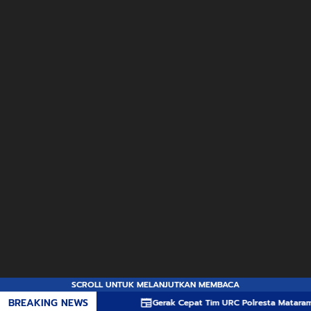
SCROLL UNTUK MELANJUTKAN MEMBACA
BREAKING NEWS
Gerak Cepat Tim URC Polresta Mataram Ringkus T