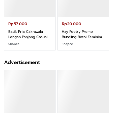
Rp57.000
Rp20.000
Batik Pria Cakrawala
Hay Poetry Promo
Lengan Panjang Casual -
Bundling Botol Feminim
Kemeja Batik Pria
Care Perawatan
Shopee
Shopee
Dewasa Lengan Panjang
Keputihan Kewanitaan
Kemeja Keren Mewah
Hygiene dengan pH
Nyaman Kemeja Kerja
Balance dan Aroma
Advertisement
Santai Slimfit Formal
Bubbelgum Vanilla &
Hazelnut