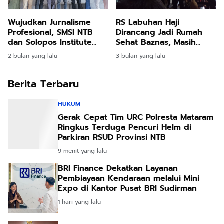
Wujudkan Jurnalisme
RS Labuhan Haji
Profesional, SMSI NTB
Dirancang Jadi Rumah
dan Solopos Institute
Sehat Baznas, Masih
Gelar UKW Juni
Tunggu Keputusan Pusat
2 bulan yang lalu
3 bulan yang lalu
Mendatang
Berita Terbaru
HUKUM
Gerak Cepat Tim URC Polresta Mataram
Ringkus Terduga Pencuri Helm di
Parkiran RSUD Provinsi NTB
9 menit yang lalu
BRI Finance Dekatkan Layanan
Pembiayaan Kendaraan melalui Mini
Expo di Kantor Pusat BRI Sudirman
1 hari yang lalu