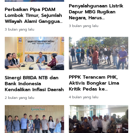
Penyalahgunaan Listrik
Perbaikan Pipa PDAM
Dapur MBG Rugikan
Lombok Timur, Sejumlah
Negara, Harus
Wilayah Alami Gangguan
Ditertibkan
3 bulan yang lalu
Distribusi Air
3 bulan yang lalu
PPPK Terancam PHK,
Sinergi BRIDA NTB dan
Aktivis Bongkar Lima
Bank Indonesia
Kritik Pedas ke
Kendalikan Inflasi Daerah
Pemerintah Kabupaten
4 bulan yang lalu
2 bulan yang lalu
Lombok Barat