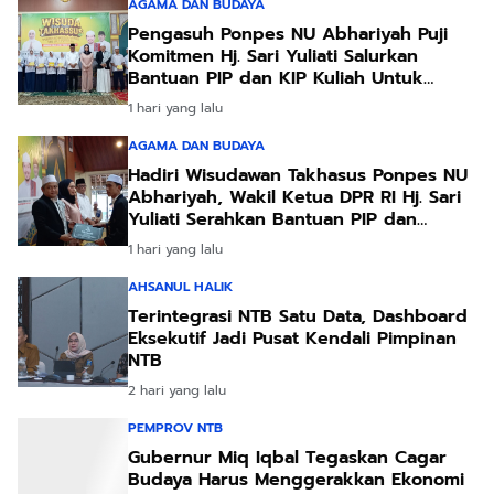
AGAMA DAN BUDAYA
Pengasuh Ponpes NU Abhariyah Puji
Komitmen Hj. Sari Yuliati Salurkan
Bantuan PIP dan KIP Kuliah Untuk
Santri
1 hari yang lalu
AGAMA DAN BUDAYA
Hadiri Wisudawan Takhasus Ponpes NU
Abhariyah, Wakil Ketua DPR RI Hj. Sari
Yuliati Serahkan Bantuan PIP dan
Bantuan Program Sanitasi
1 hari yang lalu
AHSANUL HALIK
Terintegrasi NTB Satu Data, Dashboard
Eksekutif Jadi Pusat Kendali Pimpinan
NTB
2 hari yang lalu
PEMPROV NTB
Gubernur Miq Iqbal Tegaskan Cagar
Budaya Harus Menggerakkan Ekonomi