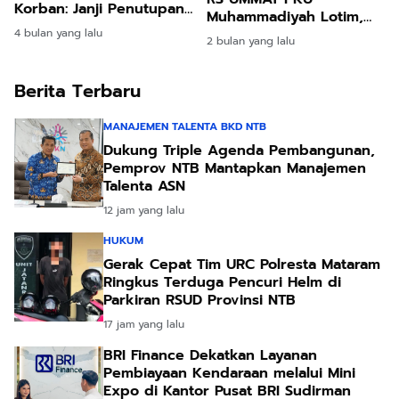
Korban: Janji Penutupan
Muhammadiyah Lotim,
Bupati Hanya Omon
Tekankan Budaya Hidup
4 bulan yang lalu
2 bulan yang lalu
Omon
Sehat
Berita Terbaru
MANAJEMEN TALENTA BKD NTB
Dukung Triple Agenda Pembangunan,
Pemprov NTB Mantapkan Manajemen
Talenta ASN
12 jam yang lalu
HUKUM
Gerak Cepat Tim URC Polresta Mataram
Ringkus Terduga Pencuri Helm di
Parkiran RSUD Provinsi NTB
17 jam yang lalu
BRI Finance Dekatkan Layanan
Pembiayaan Kendaraan melalui Mini
Expo di Kantor Pusat BRI Sudirman