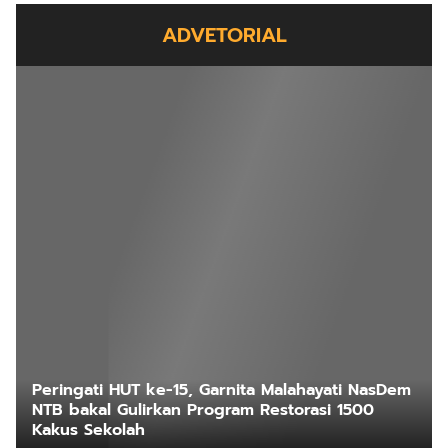
ADVETORIAL
Peringati HUT ke-15, Garnita Malahayati NasDem
NTB bakal Gulirkan Program Restorasi 1500
Kakus Sekolah
Bersponsor
2 minggu yang lalu
Nusa Night: Game Web3 Fantasy Baru dengan
Sistem Play To Earn
Bersponsor
2 bulan yang lalu
ARTIKEL LAINNYA