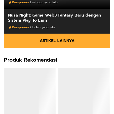
Produk Rekomendasi
Rp57.000
Rp20.000
Batik Pria Cakrawala
Hay Poetry Promo
Lengan Panjang Casual -
Bundling Botol Feminim
Kemeja Batik Pria
Care Perawatan
Shopee
Shopee
Dewasa Lengan Panjang
Keputihan Kewanitaan
Kemeja Keren Mewah
Hygiene dengan pH