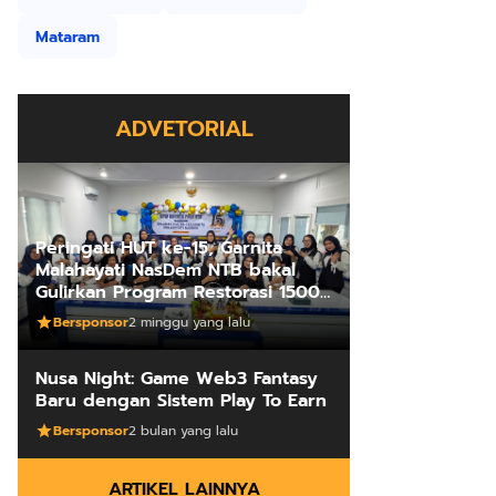
Mataram
ADVETORIAL
Peringati HUT ke-15, Garnita
Malahayati NasDem NTB bakal
Gulirkan Program Restorasi 1500
Kakus Sekolah
Bersponsor
2 minggu yang lalu
Nusa Night: Game Web3 Fantasy
Baru dengan Sistem Play To Earn
Bersponsor
2 bulan yang lalu
ARTIKEL LAINNYA