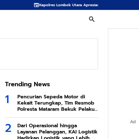
apolres Lombok Utara Apresiasi Inovasi Spons Sabut Kelapa KKN Desa Bent
Trending News
Pencurian Sepeda Motor di
Kekait Terungkap, Tim Resmob
Polresta Mataram Bekuk Pelaku
di Sesela
Ad
Dari Operasional hingga
Layanan Pelanggan, KAI Logistik
Hadirkan Logistik yang Lebih