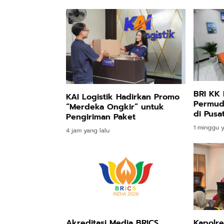
BRI KK
KAI Logistik Hadirkan Promo
Permud
“Merdeka Ongkir” untuk
di Pusa
Pengiriman Paket
1 minggu y
4 jam yang lalu
Akreditasi Media BRICS
Kapolr