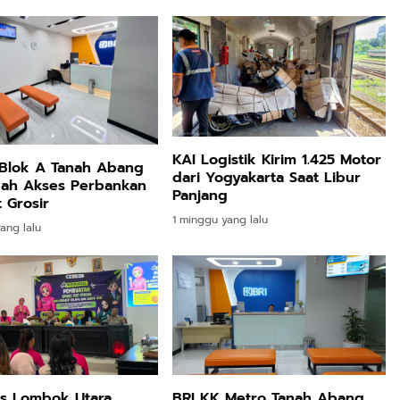
KAI Logistik Kirim 1.425 Motor
 Blok A Tanah Abang
dari Yogyakarta Saat Libur
ah Akses Perbankan
Panjang
t Grosir
1 minggu yang lalu
ang lalu
es Lombok Utara
BRI KK Metro Tanah Abang