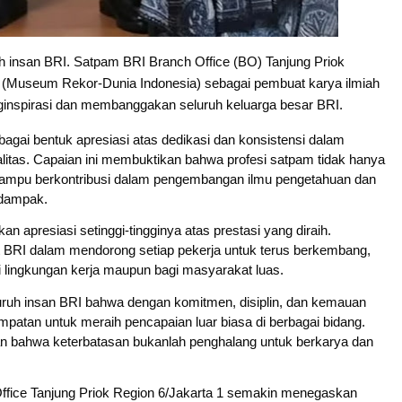
 insan BRI. Satpam BRI Branch Office (BO) Tanjung Priok
I (Museum Rekor-Dunia Indonesia) sebagai pembuat karya ilmiah
ginspirasi dan membanggakan seluruh keluarga besar BRI.
gai bentuk apresiasi atas dedikasi dan konsistensi dalam
litas. Capaian ini membuktikan bahwa profesi satpam tidak hanya
 mampu berkontribusi dalam pengembangan ilmu pengetahuan dan
erdampak.
apresiasi setinggi-tingginya atas prestasi yang diraih.
Rp72.000
Rp71.500
Rp57.428
at BRI dalam mendorong setiap pekerja untuk terus berkembang,
KAZORA Sepatu
Jersey Oversize
25CM Kuromi
i lingkungan kerja maupun bagi masyarakat luas.
Original
Boxy PROMISE
CINIMOROL
eluruh insan BRI bahwa dengan komitmen, disiplin, dan kemauan
Sneaker
88 Vintage
DAN POCOCO
Shopee
Shopee
Shopee
sempatan untuk meraih pencapaian luar biasa di berbagai bidang.
Sekolah
Unisex Pria
Boneka Plush
dan bahwa keterbatasan bukanlah penghalang untuk berkarya dan
Olahraga Sport
Wanita Sport
Mainan Hewan
Running Phylon
Big Size
Isi Hadiah Ulang
Empuk Dan
Tahun
ffice Tanjung Priok Region 6/Jakarta 1 semakin menegaskan