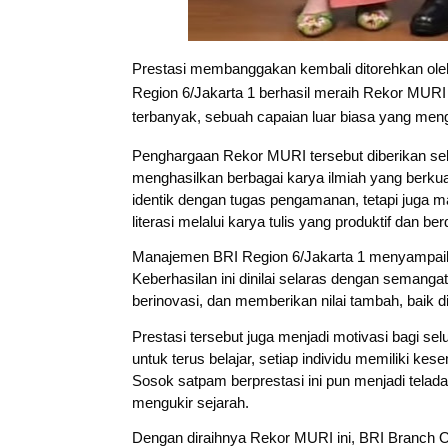
Prestasi membanggakan kembali ditorehkan oleh
Region 6/Jakarta 1 berhasil meraih Rekor MUR
terbanyak, sebuah capaian luar biasa yang men
Penghargaan Rekor MURI tersebut diberikan seba
menghasilkan berbagai karya ilmiah yang berkua
identik dengan tugas pengamanan, tetapi juga
literasi melalui karya tulis yang produktif dan b
Manajemen BRI Region 6/Jakarta 1 menyampaikan 
Rp57.000
Rp20.000
Rp28.000
Keberhasilan ini dinilai selaras dengan semang
Batik Pria
Hay Poetry
Beli 1 Gratis 1
berinovasi, dan memberikan nilai tambah, baik d
Cakrawala
Promo Bundling
Sleeping Spray
Prestasi tersebut juga menjadi motivasi bagi s
Lengan Panjang
Botol Feminim
& Pillow Mist
Shopee
Shopee
Shopee
untuk terus belajar, setiap individu memiliki ke
Casual - Kemeja
Care Perawatan
Aromatherapy
Sosok satpam berprestasi ini pun menjadi tela
Batik Pria
Keputihan
Lavender By
mengukir sejarah.
Dewasa Lengan
Kewanitaan
ODY.CO 60ml
Panjang Kemeja
Hygiene dengan
Pewangi /
Dengan diraihnya Rekor MURI ini, BRI Branch O