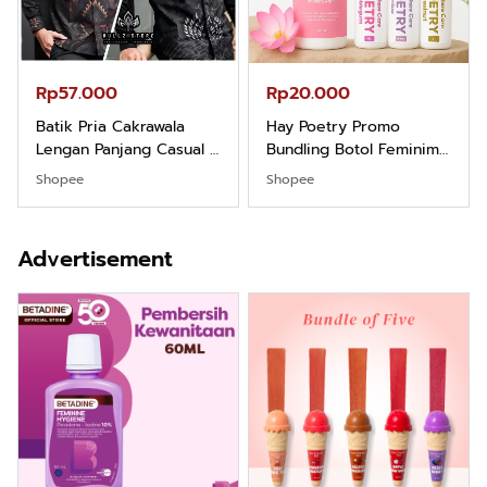
Rp57.000
Rp20.000
Batik Pria Cakrawala
Hay Poetry Promo
Lengan Panjang Casual -
Bundling Botol Feminim
Kemeja Batik Pria
Care Perawatan
Shopee
Shopee
Dewasa Lengan Panjang
Keputihan Kewanitaan
Kemeja Keren Mewah
Hygiene dengan pH
Nyaman Kemeja Kerja
Balance dan Aroma
Advertisement
Santai Slimfit Formal
Bubbelgum Vanilla &
Hazelnut