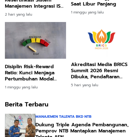
Resertifikasi Sistem
Saat Libur Panjang
Manajemen Integrasi ISO,
Perkuat Tata Kelola
1 minggu yang lalu
2 hari yang lalu
Berkelanjutan
Akreditasi Media BRICS
Disiplin Risk-Reward
Summit 2026 Resmi
Ratio: Kunci Menjaga
Dibuka, Pendaftaran
Pertumbuhan Modal
Hingga 31 Agustus
Jangka Panjang
5 hari yang lalu
1 minggu yang lalu
Berita Terbaru
MANAJEMEN TALENTA BKD NTB
Dukung Triple Agenda Pembangunan,
Pemprov NTB Mantapkan Manajemen