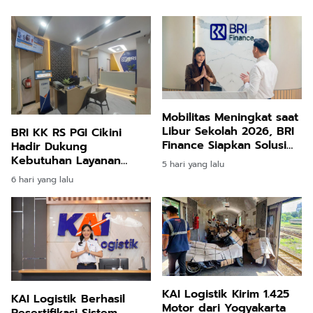
Mobilitas Meningkat saat
Libur Sekolah 2026, BRI
BRI KK RS PGI Cikini
Finance Siapkan Solusi
Hadir Dukung
Dana Tunai
Kebutuhan Layanan
5 hari yang lalu
Perbankan di
6 hari yang lalu
Lingkungan Rumah Sakit
KAI Logistik Kirim 1.425
KAI Logistik Berhasil
Motor dari Yogyakarta