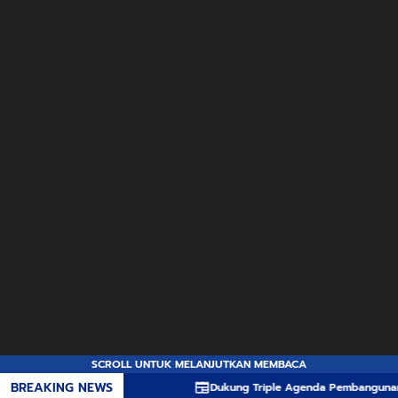
SCROLL UNTUK MELANJUTKAN MEMBACA
BREAKING NEWS
Dukung Triple Agenda Pembangunan, Pemprov