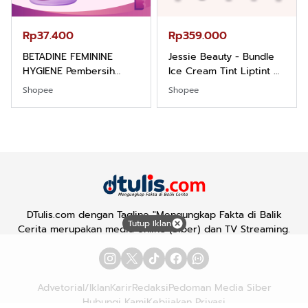
Rp37.400
Rp359.000
BETADINE FEMININE
Jessie Beauty - Bundle
HYGIENE Pembersih
Ice Cream Tint Liptint All
Kewanitaan 60ml
Variant
Shopee
Shopee
DTulis.com dengan Tagline "Mengungkap Fakta di Balik
Tutup Iklan
Cerita merupakan media online (Siber) dan TV Streaming.
Advetorial/Iklan
Karir
Redaksi
Pedoman Media Siber
Hubungi Kami
Kebijakan Privasi