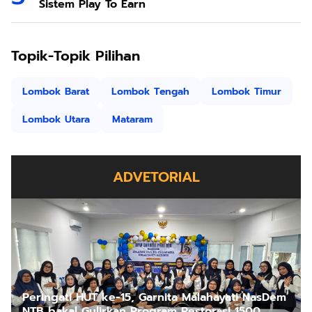
Sistem Play To Earn
Topik-Topik Pilihan
Lombok Barat
Lombok Tengah
Lombok Timur
Lombok Utara
Mataram
ADVETORIAL
Peringati HUT ke-15, Garnita Malahayati NasDem
NTB bakal Gulirkan Program Restorasi 1500