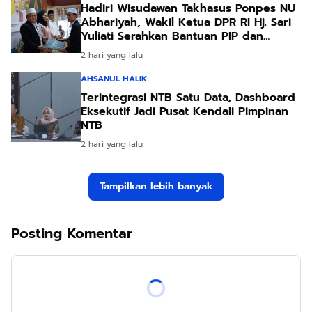
Hadiri Wisudawan Takhasus Ponpes NU
Abhariyah, Wakil Ketua DPR RI Hj. Sari
Yuliati Serahkan Bantuan PIP dan
Bantuan Program Sanitasi
2 hari yang lalu
AHSANUL HALIK
Terintegrasi NTB Satu Data, Dashboard
Eksekutif Jadi Pusat Kendali Pimpinan
NTB
2 hari yang lalu
Tampilkan lebih banyak
Posting Komentar