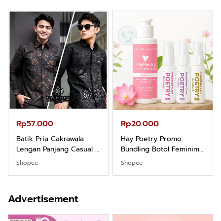
Rp57.000
Rp20.000
Batik Pria Cakrawala
Hay Poetry Promo
Lengan Panjang Casual -
Bundling Botol Feminim
Kemeja Batik Pria
Care Perawatan
Shopee
Shopee
Dewasa Lengan Panjang
Keputihan Kewanitaan
Kemeja Keren Mewah
Hygiene dengan pH
Nyaman Kemeja Kerja
Balance dan Aroma
Advertisement
Santai Slimfit Formal
Bubbelgum Vanilla &
Hazelnut