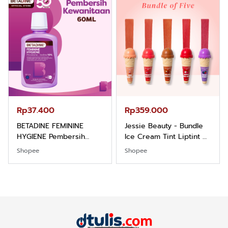
Rp37.400
Rp359.000
BETADINE FEMININE
Jessie Beauty - Bundle
HYGIENE Pembersih
Ice Cream Tint Liptint All
Kewanitaan 60ml
Variant
Shopee
Shopee