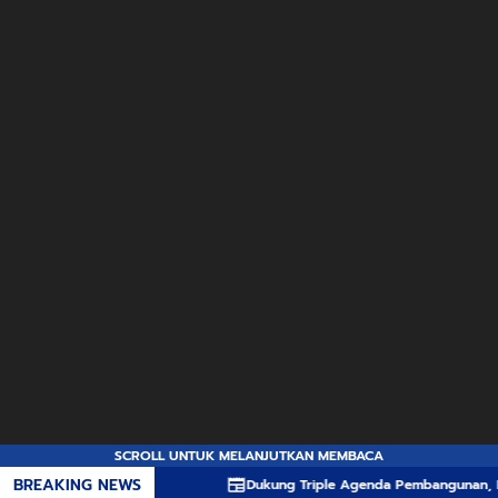
SCROLL UNTUK MELANJUTKAN MEMBACA
BREAKING NEWS
Dukung Triple Agenda Pembangunan, Pemprov N