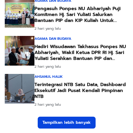
AGAMA DAN BUDAYA
Pengasuh Ponpes NU Abhariyah Puji
Komitmen Hj. Sari Yuliati Salurkan
Bantuan PIP dan KIP Kuliah Untuk
Santri
2 hari yang lalu
AGAMA DAN BUDAYA
Hadiri Wisudawan Takhasus Ponpes NU
Abhariyah, Wakil Ketua DPR RI Hj. Sari
Yuliati Serahkan Bantuan PIP dan
Bantuan Program Sanitasi
2 hari yang lalu
AHSANUL HALIK
Terintegrasi NTB Satu Data, Dashboard
Eksekutif Jadi Pusat Kendali Pimpinan
NTB
2 hari yang lalu
Tampilkan lebih banyak