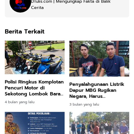
DTulis.com | Mengungkap Fakta di Balik
Cerita
Berita Terkait
Polisi Ringkus Komplotan
Penyalahgunaan Listrik
Pencuri Motor di
Dapur MBG Rugikan
Sekotong Lombok Barat,
Negara, Harus
Dua Pelaku Utama
Ditertibkan
4 bulan yang lalu
3 bulan yang lalu
Diamankan