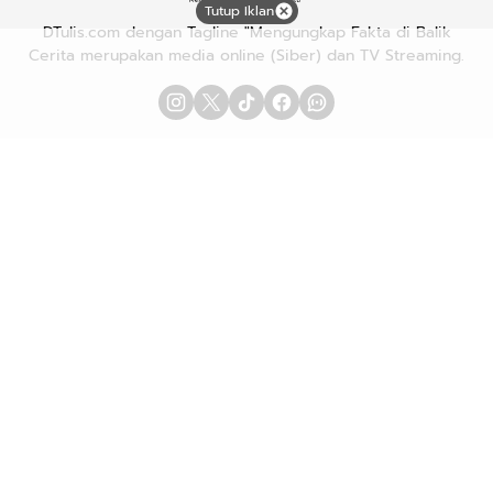
Tutup Iklan
DTulis.com dengan Tagline "Mengungkap Fakta di Balik
Cerita merupakan media online (Siber) dan TV Streaming.
Advetorial/Iklan
Karir
Redaksi
Pedoman Media Siber
Hubungi Kami
Kebijakan Privasi
Copyright © 2026
DTULIS.COM
| Mengungkap Fakta di Balik
Cerita. All rights reserved.