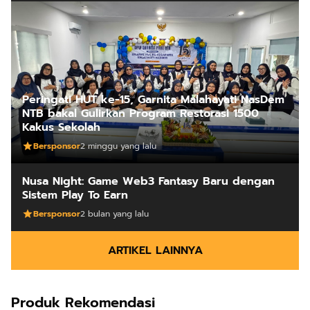
Peringati HUT ke-15, Garnita Malahayati NasDem
NTB bakal Gulirkan Program Restorasi 1500
Kakus Sekolah
Bersponsor
2 minggu yang lalu
Nusa Night: Game Web3 Fantasy Baru dengan
Sistem Play To Earn
Bersponsor
2 bulan yang lalu
ARTIKEL LAINNYA
Produk Rekomendasi