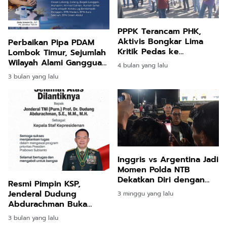
PPPK Terancam PHK,
Aktivis Bongkar Lima
Perbaikan Pipa PDAM
Kritik Pedas ke
Lombok Timur, Sejumlah
Pemerintah Kabupaten
Wilayah Alami Gangguan
4 bulan yang lalu
Lombok Barat
Distribusi Air
3 bulan yang lalu
Inggris vs Argentina Jadi
Momen Polda NTB
Dekatkan Diri dengan
Resmi Pimpin KSP,
Masyarakat
Jenderal Dudung
3 minggu yang lalu
Abdurachman Buka
Aduan 24 Jam Kawal
3 bulan yang lalu
Program Prabowo