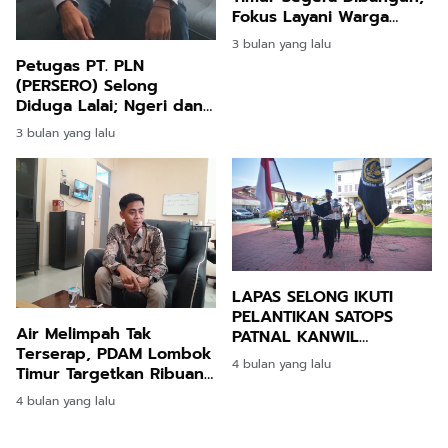
Fokus Layani Warga
Miskin
3 bulan yang lalu
Petugas PT. PLN
(PERSERO) Selong
Diduga Lalai; Ngeri dan
Bahaya!!! Kabel Listrik
3 bulan yang lalu
Berserakan di Sawah
Warga Dusun Peroa
Sakra
LAPAS SELONG IKUTI
PELANTIKAN SATOPS
Air Melimpah Tak
PATNAL KANWIL
Terserap, PDAM Lombok
DITJENPAS NTB
4 bulan yang lalu
Timur Targetkan Ribuan
Sambungan Baru
4 bulan yang lalu