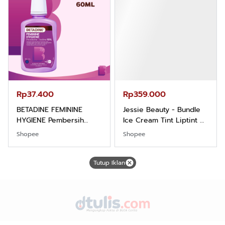
Rp37.400
Rp359.000
BETADINE FEMININE
Jessie Beauty - Bundle
HYGIENE Pembersih
Ice Cream Tint Liptint All
Kewanitaan 60ml
Variant
Shopee
Shopee
Tutup Iklan