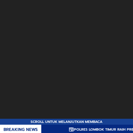
SCROLL UNTUK MELANJUTKAN MEMBACA
BREAKING NEWS
POLRES LOMBOK TIMUR RAIH PREDIKAT A PE