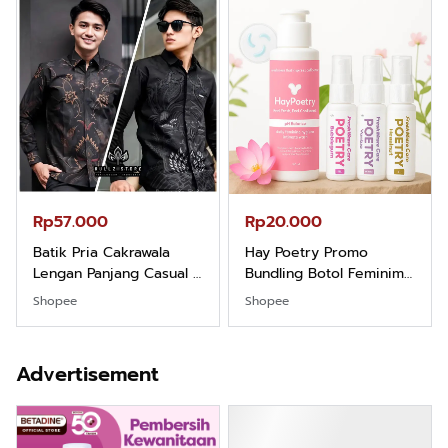
Rp57.000
Rp20.000
Batik Pria Cakrawala
Hay Poetry Promo
Lengan Panjang Casual -
Bundling Botol Feminim
Kemeja Batik Pria
Care Perawatan
Shopee
Shopee
Dewasa Lengan Panjang
Keputihan Kewanitaan
Kemeja Keren Mewah
Hygiene dengan pH
Nyaman Kemeja Kerja
Balance dan Aroma
Advertisement
Santai Slimfit Formal
Bubbelgum Vanilla &
Hazelnut