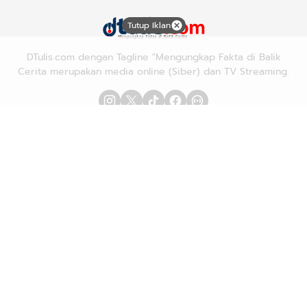
Tutup Iklan
DTulis.com dengan Tagline "Mengungkap Fakta di Balik
Cerita merupakan media online (Siber) dan TV Streaming.
Advetorial/Iklan
Karir
Redaksi
Pedoman Media Siber
Hubungi Kami
Kebijakan Privasi
Copyright © 2026
DTULIS.COM
| Mengungkap Fakta di Balik
Cerita. All rights reserved.