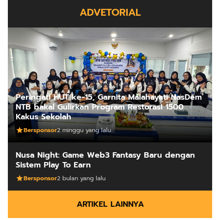
ADVETORIAL
Peringati HUT ke-15, Garnita Malahayati NasDem
NTB bakal Gulirkan Program Restorasi 1500
Kakus Sekolah
Bersponsor
2 minggu yang lalu
Nusa Night: Game Web3 Fantasy Baru dengan
Sistem Play To Earn
Bersponsor
2 bulan yang lalu
ARTIKEL LAINNYA