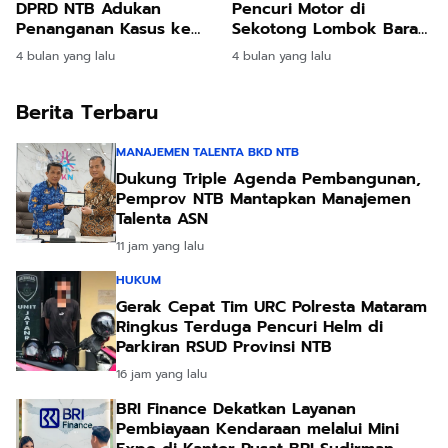
DPRD NTB Adukan
Pencuri Motor di
Penanganan Kasus ke
Sekotong Lombok Barat,
Jaksa Agung dan
Dua Pelaku Utama
4 bulan yang lalu
4 bulan yang lalu
Ombudsman RI
Diamankan
Berita Terbaru
MANAJEMEN TALENTA BKD NTB
Dukung Triple Agenda Pembangunan,
Pemprov NTB Mantapkan Manajemen
Talenta ASN
11 jam yang lalu
HUKUM
Gerak Cepat Tim URC Polresta Mataram
Ringkus Terduga Pencuri Helm di
Parkiran RSUD Provinsi NTB
16 jam yang lalu
BRI Finance Dekatkan Layanan
Pembiayaan Kendaraan melalui Mini