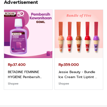
Advertisement
Santai Slimfit Formal
Bubbelgum Vanilla &
Hazelnut
Rp37.400
Rp359.000
BETADINE FEMININE
Jessie Beauty - Bundle
HYGIENE Pembersih
Ice Cream Tint Liptint All
Kewanitaan 60ml
Variant
Shopee
Shopee