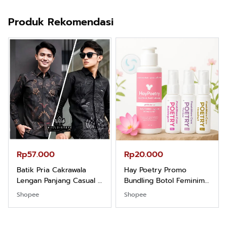
Produk Rekomendasi
Rp57.000
Rp20.000
Batik Pria Cakrawala
Hay Poetry Promo
Lengan Panjang Casual -
Bundling Botol Feminim
Kemeja Batik Pria
Care Perawatan
Shopee
Shopee
Dewasa Lengan Panjang
Keputihan Kewanitaan
Kemeja Keren Mewah
Hygiene dengan pH
Nyaman Kemeja Kerja
Balance dan Aroma