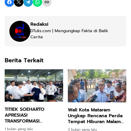
Redaksi
DTulis.com | Mengungkap Fakta di Balik
Cerita
Berita Terkait
TITIEK SOEHARTO
Wali Kota Mataram
APRESIASI
Ungkap Rencana Perda
TRANSFORMASI
Tempat Hiburan Malam
NUSAKAMBANGAN
di Halal bi Halal PWI NTB
1 bulan yang lalu
3 bulan yang lalu