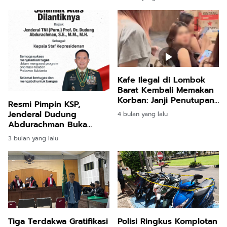
Kafe Ilegal di Lombok
Barat Kembali Memakan
Korban: Janji Penutupan
Resmi Pimpin KSP,
Bupati Hanya Omon
Jenderal Dudung
4 bulan yang lalu
Omon
Abdurachman Buka
Aduan 24 Jam Kawal
3 bulan yang lalu
Program Prabowo
Tiga Terdakwa Gratifikasi
Polisi Ringkus Komplotan