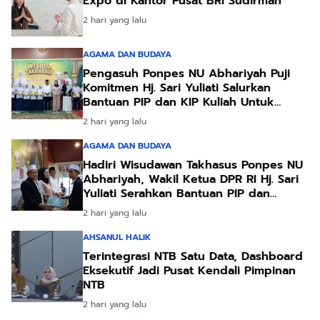
Expo di Kantor Pusat BRI Sudirman
2 hari yang lalu
AGAMA DAN BUDAYA
Pengasuh Ponpes NU Abhariyah Puji
Komitmen Hj. Sari Yuliati Salurkan
Bantuan PIP dan KIP Kuliah Untuk
Santri
2 hari yang lalu
AGAMA DAN BUDAYA
Hadiri Wisudawan Takhasus Ponpes NU
Abhariyah, Wakil Ketua DPR RI Hj. Sari
Yuliati Serahkan Bantuan PIP dan
Bantuan Program Sanitasi
2 hari yang lalu
AHSANUL HALIK
Terintegrasi NTB Satu Data, Dashboard
Eksekutif Jadi Pusat Kendali Pimpinan
NTB
2 hari yang lalu