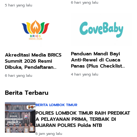
Civitas Rumah Sakit dan
Logistik yang Lebih
6 hari yang lalu
5 hari yang lalu
Masyarakat
Ramah Lingkungan
Panduan Mandi Bayi
Akreditasi Media BRICS
Anti-Rewel di Cuaca
Summit 2026 Resmi
Panas (Plus Checklist
Dibuka, Pendaftaran
Singkat)
Hingga 31 Agustus
4 hari yang lalu
6 hari yang lalu
Berita Terbaru
BERITA LOMBOK TIMUR
POLRES LOMBOK TIMUR RAIH PREDIKAT
A PELAYANAN PRIMA, TERBAIK DI
JAJARAN POLRES Polda NTB
6 jam yang lalu