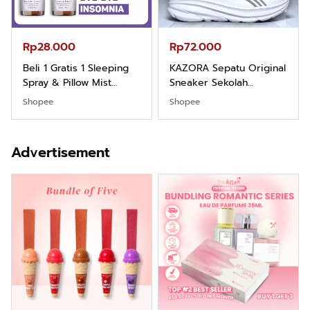
Rp28.000
Rp72.000
Beli 1 Gratis 1 Sleeping
KAZORA Sepatu Original
Spray & Pillow Mist
Sneaker Sekolah
Aromatherapy Lavender
Olahraga Sport Running
Shopee
Shopee
By ODY.CO 60ml
Phylon Empuk Dan
Pewangi / Pengharum
Ringan Berkualitas
Ruangan Tidur
Premium Pria Dan
Advertisement
Pengharum Serbaguna
Wanita Sepatu Jogging
Linen Spray
Hitam Navy Abu Putih
Outdoor Laki laki Dan
Perempuan