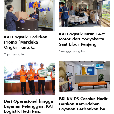
KAI Logistik Kirim 1.425
KAI Logistik Hadirkan
Motor dari Yogyakarta
Promo “Merdeka
Saat Libur Panjang
Ongkir” untuk
1 minggu yang lalu
Pengiriman Paket
11 jam yang lalu
BRI KK RS Carolus Hadir
Dari Operasional hingga
Berikan Kemudahan
Layanan Pelanggan, KAI
Layanan Perbankan bagi
Logistik Hadirkan