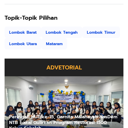
Topik-Topik Pilihan
Lombok Barat
Lombok Tengah
Lombok Timur
Lombok Utara
Mataram
ADVETORIAL
Peringati HUT ke-15, Garnita Malahayati NasDem
NTB bakal Gulirkan Program Restorasi 1500