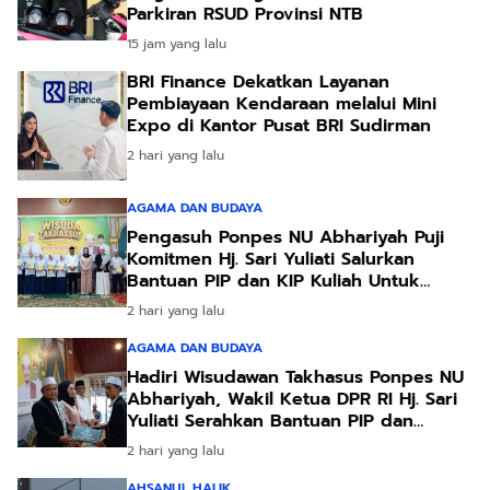
Parkiran RSUD Provinsi NTB
15 jam yang lalu
BRI Finance Dekatkan Layanan
Pembiayaan Kendaraan melalui Mini
Expo di Kantor Pusat BRI Sudirman
2 hari yang lalu
AGAMA DAN BUDAYA
Pengasuh Ponpes NU Abhariyah Puji
Komitmen Hj. Sari Yuliati Salurkan
Bantuan PIP dan KIP Kuliah Untuk
Santri
2 hari yang lalu
AGAMA DAN BUDAYA
Hadiri Wisudawan Takhasus Ponpes NU
Abhariyah, Wakil Ketua DPR RI Hj. Sari
Yuliati Serahkan Bantuan PIP dan
Bantuan Program Sanitasi
2 hari yang lalu
AHSANUL HALIK