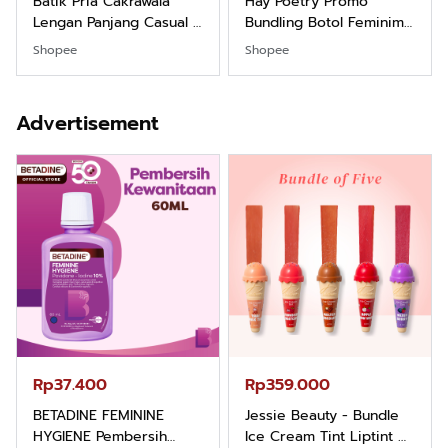
Batik Pria Cakrawala
Hay Poetry Promo
Lengan Panjang Casual -
Bundling Botol Feminim
Kemeja Batik Pria
Care Perawatan
Shopee
Shopee
Dewasa Lengan Panjang
Keputihan Kewanitaan
Kemeja Keren Mewah
Hygiene dengan pH
Nyaman Kemeja Kerja
Balance dan Aroma
Advertisement
Santai Slimfit Formal
Bubbelgum Vanilla &
Hazelnut
Rp37.400
Rp359.000
BETADINE FEMININE
Jessie Beauty - Bundle
HYGIENE Pembersih
Ice Cream Tint Liptint All