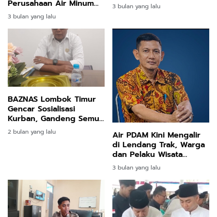
Perusahaan Air Minum
3 bulan yang lalu
Cleo
3 bulan yang lalu
BAZNAS Lombok Timur
Gencar Sosialisasi
Kurban, Gandeng Semua
Pihak Menuju Target
2 bulan yang lalu
Air PDAM Kini Mengalir
Nasional Rp130 Miliar
di Lendang Trak, Warga
dan Pelaku Wisata
Sambut Antusias
3 bulan yang lalu