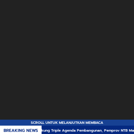
SCROLL UNTUK MELANJUTKAN MEMBACA
BREAKING NEWS
Dukung Triple Agenda Pembangunan, Pemprov NTB Mantapkan M