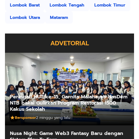
Lombok Barat
Lombok Tengah
Lombok Timur
Lombok Utara
Mataram
ADVETORIAL
Peringati HUT ke-15, Garnita Malahayati NasDem
NTB bakal Gulirkan Program Restorasi 1500
Kakus Sekolah
Bersponsor
2 minggu yang lalu
Nusa Night: Game Web3 Fantasy Baru dengan