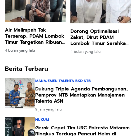
Air Melimpah Tak
Dorong Optimalisasi
Terserap, PDAM Lombok
Zakat, Dirut PDAM
Timur Targetkan Ribuan
Lombok Timur Serahkan
Sambungan Baru
ZIS dan Ajak Pegawai
4 bulan yang lalu
4 bulan yang lalu
Ikut Berpartisipasi
Berita Terbaru
MANAJEMEN TALENTA BKD NTB
Dukung Triple Agenda Pembangunan,
Pemprov NTB Mantapkan Manajemen
Talenta ASN
9 jam yang lalu
HUKUM
Gerak Cepat Tim URC Polresta Mataram
Ringkus Terduga Pencuri Helm di