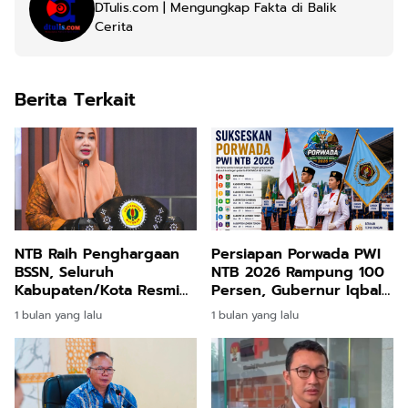
DTulis.com | Mengungkap Fakta di Balik
Cerita
Berita Terkait
NTB Raih Penghargaan
Persiapan Porwada PWI
BSSN, Seluruh
NTB 2026 Rampung 100
Kabupaten/Kota Resmi
Persen, Gubernur Iqbal
Terhubung dalam Sistem
Dijadwalkan Hadir
1 bulan yang lalu
1 bulan yang lalu
Keamanan Siber Nasional