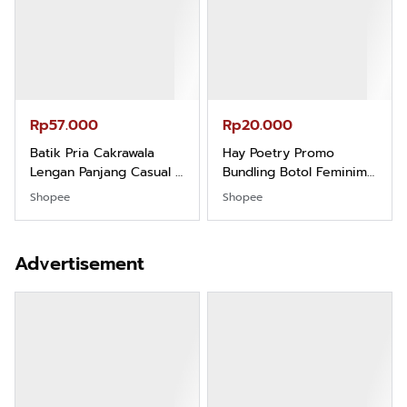
Rp57.000
Rp20.000
Batik Pria Cakrawala
Hay Poetry Promo
Lengan Panjang Casual -
Bundling Botol Feminim
Kemeja Batik Pria
Care Perawatan
Shopee
Shopee
Dewasa Lengan Panjang
Keputihan Kewanitaan
Kemeja Keren Mewah
Hygiene dengan pH
Nyaman Kemeja Kerja
Balance dan Aroma
Advertisement
Santai Slimfit Formal
Bubbelgum Vanilla &
Hazelnut