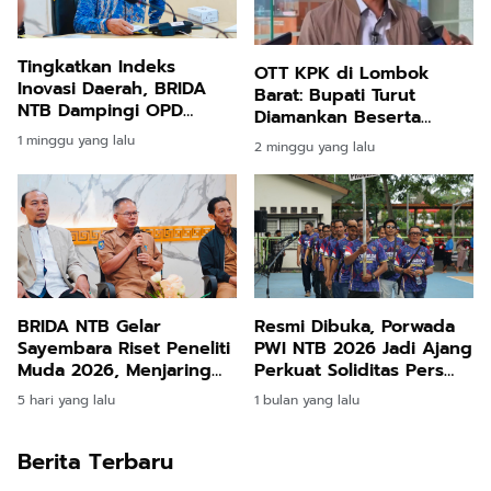
Tingkatkan Indeks
OTT KPK di Lombok
Inovasi Daerah, BRIDA
Barat: Bupati Turut
NTB Dampingi OPD
Diamankan Beserta
dalam IGA 2026
Barang Bukti Uang Tunai
1 minggu yang lalu
2 minggu yang lalu
BRIDA NTB Gelar
Resmi Dibuka, Porwada
Sayembara Riset Peneliti
PWI NTB 2026 Jadi Ajang
Muda 2026, Menjaring
Perkuat Soliditas Pers
Inovasi Terbaik bagi
dan Jaring Atlet Menuju
5 hari yang lalu
1 bulan yang lalu
Pembangunan NTB
Porwanas 2027
Berita Terbaru