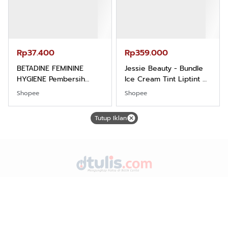
Rp37.400
Rp359.000
BETADINE FEMININE
Jessie Beauty - Bundle
HYGIENE Pembersih
Ice Cream Tint Liptint All
Kewanitaan 60ml
Variant
Shopee
Shopee
Tutup Iklan
DTulis.com dengan Tagline "Mengungkap Fakta di Balik
Cerita merupakan media online (Siber) dan TV Streaming.