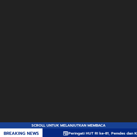
SCROLL UNTUK MELANJUTKAN MEMBACA
BREAKING NEWS
Peringati HUT RI ke-81, Pemdes dan Karang Taruna 