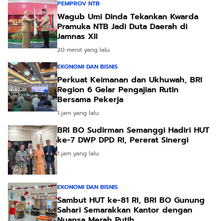
PEMPROV NTB
Wagub Umi Dinda Tekankan Kwarda
Pramuka NTB Jadi Duta Daerah di
Jamnas XII
20 menit yang lalu
EKONOMI DAN BISNIS
Perkuat Keimanan dan Ukhuwah, BRI
Region 6 Gelar Pengajian Rutin
Bersama Pekerja
1 jam yang lalu
BRI BO Sudirman Semanggi Hadiri HUT
ke-7 DWP DPD RI, Pererat Sinergi
1 jam yang lalu
EKONOMI DAN BISNIS
Sambut HUT ke-81 RI, BRI BO Gunung
Sahari Semarakkan Kantor dengan
Nuansa Merah Putih