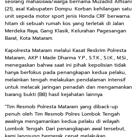
seorang mahasiswa/warga bernama Muzadid Alfisani
(21), asal Kabupaten Dompu. Korban kehilangan satu
unit sepeda motor sport jenis Honda CRF berwarna
hitam di sebuah rumah kos yang terletak di Jalan
Merdeka Raya, Gang Klasik, Kelurahan Pagesangan
Barat, Kota Mataram.
Kapolresta Mataram melalui Kasat Reskrim Polresta
Mataram, AKP I Made Dharma Y.P., S.T.K., S.I.K., M.Si.,
menegaskan bahwa saat ini pihak kepolisian tidak
hanya berfokus pada penangkapan kedua pelaku,
melainkan tengah melakukan pendalaman intensif
untuk melacak jaringan penadah dan mengamankan
barang bukti (BB) hasil kejahatan lainnya.
"Tim Resmob Polresta Mataram yang diback-up
penuh oleh Tim Resmob Polres Lombok Tengah
awalnya mengamankan kedua pelaku di wilayah
Lombok Tengah. Dari penangkapan awal tersebut,
kami langsung bergerak cepat melakukan