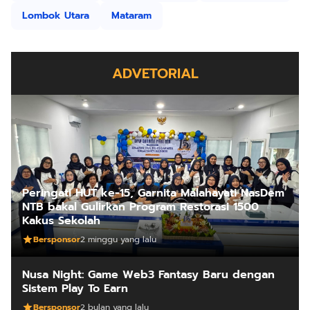
Lombok Utara
Mataram
ADVETORIAL
Peringati HUT ke-15, Garnita Malahayati NasDem
NTB bakal Gulirkan Program Restorasi 1500
Kakus Sekolah
Bersponsor
2 minggu yang lalu
Nusa Night: Game Web3 Fantasy Baru dengan
Sistem Play To Earn
Bersponsor
2 bulan yang lalu