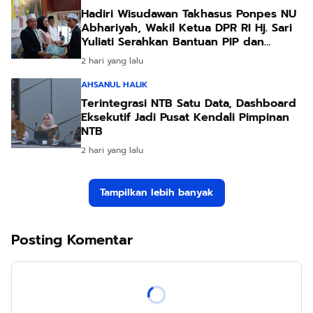
Hadiri Wisudawan Takhasus Ponpes NU
Abhariyah, Wakil Ketua DPR RI Hj. Sari
Yuliati Serahkan Bantuan PIP dan
Bantuan Program Sanitasi
2 hari yang lalu
AHSANUL HALIK
Terintegrasi NTB Satu Data, Dashboard
Eksekutif Jadi Pusat Kendali Pimpinan
NTB
2 hari yang lalu
Tampilkan lebih banyak
Posting Komentar