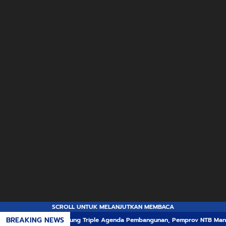
SCROLL UNTUK MELANJUTKAN MEMBACA
BREAKING NEWS
Dukung Triple Agenda Pembangunan, Pemprov NTB Mantapkan Mana