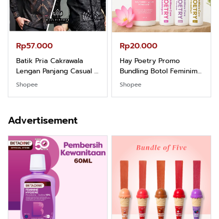
Rp57.000
Rp20.000
Batik Pria Cakrawala
Hay Poetry Promo
Lengan Panjang Casual -
Bundling Botol Feminim
Kemeja Batik Pria
Care Perawatan
Shopee
Shopee
Dewasa Lengan Panjang
Keputihan Kewanitaan
Kemeja Keren Mewah
Hygiene dengan pH
Nyaman Kemeja Kerja
Balance dan Aroma
Advertisement
Santai Slimfit Formal
Bubbelgum Vanilla &
Hazelnut