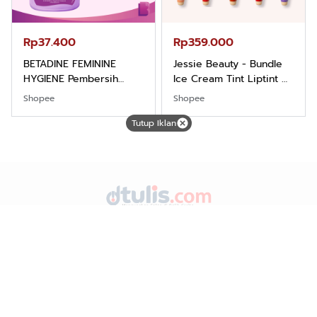
Rp37.400
Rp359.000
BETADINE FEMININE
Jessie Beauty - Bundle
HYGIENE Pembersih
Ice Cream Tint Liptint All
Kewanitaan 60ml
Variant
Shopee
Shopee
Tutup Iklan
DTulis.com dengan Tagline "Mengungkap Fakta di Balik
Cerita merupakan media online (Siber) dan TV Streaming.
Advetorial/Iklan
Karir
Redaksi
Pedoman Media Siber
Hubungi Kami
Kebijakan Privasi