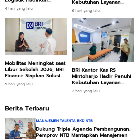
Kebutuhan Layanan
Logistik yang Lebih
Perbankan di
4 hari yang lalu
6 hari yang lalu
Ramah Lingkungan
Lingkungan Rumah Sakit
Mobilitas Meningkat saat
Libur Sekolah 2026, BRI
BRI Kantor Kas RS
Finance Siapkan Solusi
Mintoharjo Hadir Penuhi
Dana Tunai
Kebutuhan Layanan
5 hari yang lalu
Perbankan Pengelola,
2 hari yang lalu
Karyawan, Pasien, dan
Masyarakat Umum
Berita Terbaru
MANAJEMEN TALENTA BKD NTB
Dukung Triple Agenda Pembangunan,
Pemprov NTB Mantapkan Manajemen