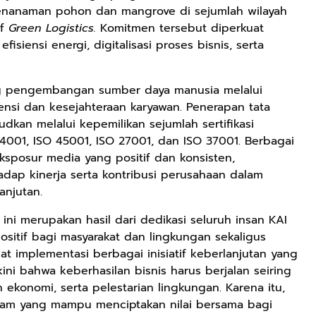
Ringan
 penanaman pohon dan mangrove di sejumlah wilayah
Berkualitas
if
Green Logistics.
Komitmen tersebut diperkuat
Premium Pria
isiensi energi, digitalisasi proses bisnis, serta
Dan Wanita
Sepatu Jogging
Hitam Navy Abu
ng pengembangan sumber daya manusia melalui
Putih Outdoor
Laki laki Dan
si dan kesejahteraan karyawan. Penerapan tata
Perempuan
dkan melalui kepemilikan sejumlah sertifikasi
Rp59.999
Rp282.667
Rp77.557
 14001, ISO 45001, ISO 27001, dan ISO 37001. Berbagai
BEBLISS EAU DE
DBS 8899 G Plus
Jas Hujan Pria
eksposur media yang positif dan konsisten,
PARFUME
Shock Belakang
Wanita Dewasa
dap kinerja serta kontribusi perusahaan dalam
ROMANTIC
Motor Matic
Setelan Jaket
Shopee
Shopee
Shopee
njutan.
SERIES BUY 1
Xride Soulgt
Celana Tebal
GET 3PCS
MioM3 Mio
Aimon
 merupakan hasil dari dedikasi seluruh insan KAI
PARFUM
Smile Beat
sitif bagi masyarakat dan lingkungan sekaligus
SHIMMER SPRAY
Scoopy Genio
t implementasi berbagai inisiatif keberlanjutan yang
UNISEX
Vario Fi Xeon
PREMIUM
Fazzio Vario
ni bahwa keberhasilan bisnis harus berjalan seiring
TAHAN LAMA
125/150
ekonomi, serta pelestarian lingkungan. Karena itu,
am yang mampu menciptakan nilai bersama bagi