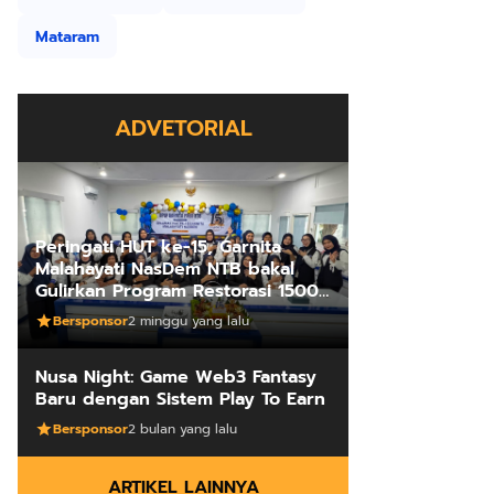
Mataram
ADVETORIAL
Peringati HUT ke-15, Garnita
Malahayati NasDem NTB bakal
Gulirkan Program Restorasi 1500
Kakus Sekolah
Bersponsor
2 minggu yang lalu
Nusa Night: Game Web3 Fantasy
Baru dengan Sistem Play To Earn
Bersponsor
2 bulan yang lalu
ARTIKEL LAINNYA