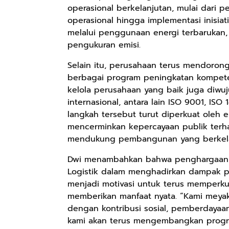
Keren Mewah
pH Balance dan
Pengharum
operasional berkelanjutan, mulai dari
Nyaman Kemeja
Aroma
Ruangan Tidur
operasional hingga implementasi inisiat
Kerja Santai
Bubbelgum
Pengharum
melalui penggunaan energi terbarukan, ef
Slimfit Formal
Vanilla &
Serbaguna
pengukuran emisi.
Hazelnut
Linen Spray
Selain itu, perusahaan terus mendoro
berbagai program peningkatan kompeten
kelola perusahaan yang baik juga diwuju
Rp77.557
Rp37.400
Rp359.000
internasional, antara lain ISO 9001, ISO
Jas Hujan Pria
BETADINE
Jessie Beauty -
langkah tersebut turut diperkuat oleh 
Wanita Dewasa
FEMININE
Bundle Ice
mencerminkan kepercayaan publik terha
Setelan Jaket
HYGIENE
Cream Tint
Shopee
Shopee
Shopee
mendukung pembangunan yang berkela
Celana Tebal
Pembersih
Liptint All
Aimon
Kewanitaan
Variant
Dwi menambahkan bahwa penghargaan ini
60ml
Logistik dalam menghadirkan dampak po
menjadi motivasi untuk terus memperkua
memberikan manfaat nyata. “Kami meyaki
dengan kontribusi sosial, pemberdayaan 
kami akan terus mengembangkan progr