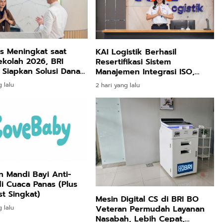
as Meningkat saat
KAI Logistik Berhasil
ekolah 2026, BRI
Resertifikasi Sistem
 Siapkan Solusi Dana
Manajemen Integrasi ISO,
Perkuat Tata Kelola
 lalu
2 hari yang lalu
Berkelanjutan
 Mandi Bayi Anti-
i Cuaca Panas (Plus
st Singkat)
Mesin Digital CS di BRI BO
 lalu
Veteran Permudah Layanan
Nasabah, Lebih Cepat,