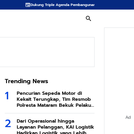
ng Triple Agenda Pembangunan, Pemprov NTB Mantapkan Manajemen Talen
Trending News
Pencurian Sepeda Motor di
Kekait Terungkap, Tim Resmob
Polresta Mataram Bekuk Pelaku
di Sesela
Ad
Dari Operasional hingga
Layanan Pelanggan, KAI Logistik
Hadirkan Logistik yang Lebih