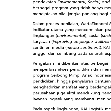
pendekatan
Environmental, Social, an
berbagai program yang tidak hanya mem
menciptakan nilai jangka panjang bagi 
Dalam proses penilaian, WartaEkonomi
indikator utama yang mencerminkan pra
lingkungan (
environmental
), sosial (
soci
karyawan (
improving employee wellbei
sentimen media (
media sentiment
). KA
unggul dan seimbang pada seluruh asp
Pengakuan ini diberikan atas berbagai i
Rp57.000
Rp20.000
Rp28.000
memperluas akses pendidikan dan men
program Gerbong Mimpi Anak Indonesia,
Batik Pria
Hay Poetry
Beli 1 Gratis 1
Cakrawala
Promo Bundling
Sleeping Spray
pendidikan, hingga penyaluran bantuan 
Lengan Panjang
Botol Feminim
& Pillow Mist
menghadirkan manfaat yang berdampak l
Shopee
Shopee
Shopee
Casual - Kemeja
Care Perawatan
Aromatherapy
perusahaan juga aktif mendukung pe
Batik Pria
Keputihan
Lavender By
layanan logistik yang membantu meningk
Dewasa Lengan
Kewanitaan
ODY.CO 60ml
Panjang Kemeja
Hygiene dengan
Pewangi /
Pada aspek lingkungan, KAI Logistik m