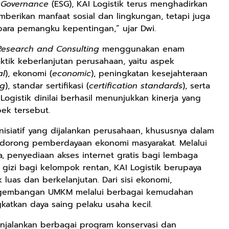
d Governance
(ESG), KAI Logistik terus menghadirkan
berikan manfaat sosial dan lingkungan, tetapi juga
para pemangku kepentingan,” ujar Dwi.
Research and Consulting
menggunakan enam
ktik keberlanjutan perusahaan, yaitu aspek
al
), ekonomi (
economic
), peningkatan kesejahteraan
ng
), standar sertifikasi (
certification standards
), serta
I Logistik dinilai berhasil menunjukkan kinerja yang
ek tersebut.
nisiatif yang dijalankan perusahaan, khususnya dalam
Rp72.000
Rp71.500
Rp57.428
dorong pemberdayaan ekonomi masyarakat. Melalui
 penyediaan akses internet gratis bagi lembaga
KAZORA Sepatu
Jersey Oversize
25CM Kuromi
Original
Boxy PROMISE
CINIMOROL
gizi bagi kelompok rentan, KAI Logistik berupaya
Sneaker
88 Vintage
DAN POCOCO
uas dan berkelanjutan. Dari sisi ekonomi,
Shopee
Shopee
Shopee
Sekolah
Unisex Pria
Boneka Plush
ngembangan UMKM melalui berbagai kemudahan
Olahraga Sport
Wanita Sport
Mainan Hewan
atkan daya saing pelaku usaha kecil.
Running Phylon
Big Size
Isi Hadiah Ulang
Empuk Dan
Tahun
enjalankan berbagai program konservasi dan