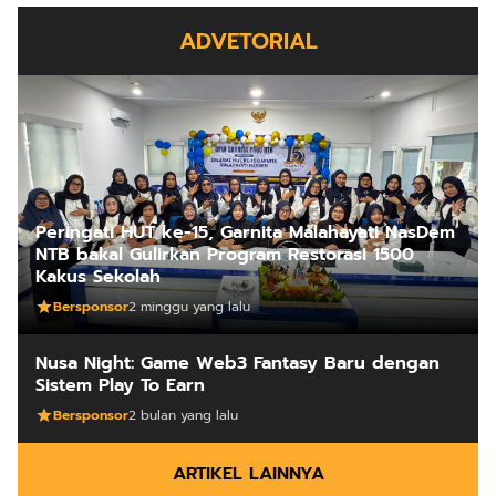
ADVETORIAL
Peringati HUT ke-15, Garnita Malahayati NasDem
NTB bakal Gulirkan Program Restorasi 1500
Kakus Sekolah
Bersponsor
2 minggu yang lalu
Nusa Night: Game Web3 Fantasy Baru dengan
Sistem Play To Earn
Bersponsor
2 bulan yang lalu
ARTIKEL LAINNYA