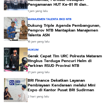
Pengamanan HUT Ke-81 RI dan
Kunjungan Kapolri
1 jam yang lalu
MANAJEMEN TALENTA BKD NTB
Dukung Triple Agenda Pembangunan,
Pemprov NTB Mantapkan Manajemen
Talenta ASN
16 jam yang lalu
HUKUM
Gerak Cepat Tim URC Polresta Mataram
Ringkus Terduga Pencuri Helm di
Parkiran RSUD Provinsi NTB
21 jam yang lalu
BRI Finance Dekatkan Layanan
Pembiayaan Kendaraan melalui Mini
Expo di Kantor Pusat BRI Sudirman
2 hari yang lalu