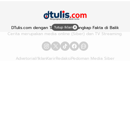
DTulis.com dengan Tagline "Mengungkap Fakta di Balik
Tutup Iklan
Cerita merupakan media online (Siber) dan TV Streaming.
Advetorial/Iklan
Karir
Redaksi
Pedoman Media Siber
Hubungi Kami
Kebijakan Privasi
Copyright © 2026
DTULIS.COM
| Mengungkap Fakta di Balik
Cerita. All rights reserved.