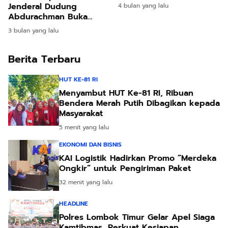
Bupati Hanya Omon
Jenderal Dudung
4 bulan yang lalu
Omon
Abdurachman Buka
Aduan 24 Jam Kawal
3 bulan yang lalu
Program Prabowo
Berita Terbaru
HUT KE-81 RI
Menyambut HUT Ke-81 RI, Ribuan
Bendera Merah Putih Dibagikan kepada
Masyarakat
5 menit yang lalu
EKONOMI DAN BISNIS
KAI Logistik Hadirkan Promo “Merdeka
Ongkir” untuk Pengiriman Paket
32 menit yang lalu
HEADLINE
Polres Lombok Timur Gelar Apel Siaga
Kamtibmas, Perkuat Kesiapan