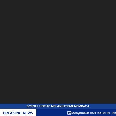
SCROLL UNTUK MELANJUTKAN MEMBACA
BREAKING NEWS
Menyambut HUT Ke-81 RI, Ribuan Bend