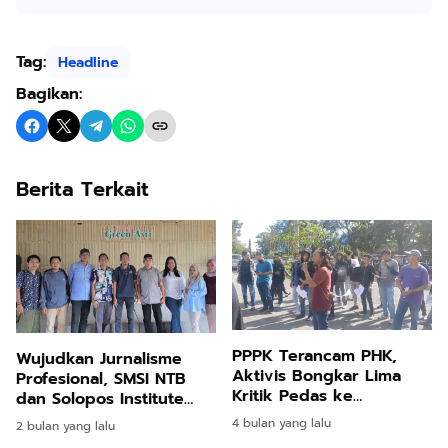
Tag:
Headline
Bagikan:
Berita Terkait
PPPK Terancam PHK,
Wujudkan Jurnalisme
Aktivis Bongkar Lima
Profesional, SMSI NTB
Kritik Pedas ke
dan Solopos Institute
Pemerintah Kabupaten
Gelar UKW Juni
4 bulan yang lalu
2 bulan yang lalu
Lombok Barat
Mendatang