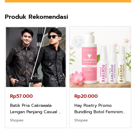
Produk Rekomendasi
Rp57.000
Rp20.000
Batik Pria Cakrawala
Hay Poetry Promo
Lengan Panjang Casual -
Bundling Botol Feminim
Kemeja Batik Pria
Care Perawatan
Shopee
Shopee
Dewasa Lengan Panjang
Keputihan Kewanitaan
Kemeja Keren Mewah
Hygiene dengan pH