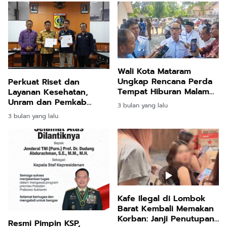
Wali Kota Mataram
Ungkap Rencana Perda
Perkuat Riset dan
Tempat Hiburan Malam
Layanan Kesehatan,
di Halal bi Halal PWI NTB
Unram dan Pemkab
3 bulan yang lalu
Lotim Bangun ITSRC dan
3 bulan yang lalu
Klinik Kelautan
Kafe Ilegal di Lombok
Barat Kembali Memakan
Korban: Janji Penutupan
Resmi Pimpin KSP,