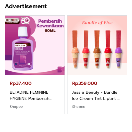
Nyaman Kemeja Kerja
Balance dan Aroma
Advertisement
Santai Slimfit Formal
Bubbelgum Vanilla &
Hazelnut
Rp37.400
Rp359.000
BETADINE FEMININE
Jessie Beauty - Bundle
HYGIENE Pembersih
Ice Cream Tint Liptint All
Kewanitaan 60ml
Variant
Shopee
Shopee