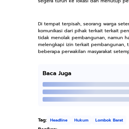
segera turun ke lokasi dan menutup p
Di tempat terpisah, seorang warga sete
komunikasi dari pihak terkait terkait 
tidak menolak pembangunan, namun ha
melengkapi izin terkait pembangunan, 
beberapa perwakilan masyarakat setem
Baca Juga
Rp57.000
Rp20.000
Rp28.000
Batik Pria
Hay Poetry
Beli 1 Gratis 1
Cakrawala
Promo Bundling
Sleeping Spray
Lengan Panjang
Botol Feminim
& Pillow Mist
Shopee
Shopee
Shopee
Casual - Kemeja
Care Perawatan
Aromatherapy
Batik Pria
Keputihan
Lavender By
Dewasa Lengan
Kewanitaan
ODY.CO 60ml
Tag:
Headline
Hukum
Lombok Barat
Panjang Kemeja
Hygiene dengan
Pewangi /