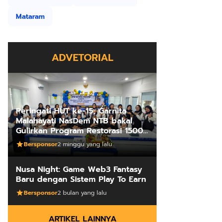
Mataram
ADVETORIAL
Peringati HUT ke-15, Garnita
Malahayati NasDem NTB bakal
Gulirkan Program Restorasi 1500
Kakus Sekolah
Bersponsor
2 minggu yang lalu
Nusa Night: Game Web3 Fantasy
Baru dengan Sistem Play To Earn
Bersponsor
2 bulan yang lalu
ARTIKEL LAINNYA