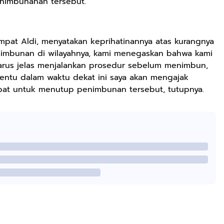
enimbunanan tersebut.
mpat Aldi, menyatakan keprihatinannya atas kurangnya
penimbunan di wilayahnya, kami menegaskan bahwa kami
rus jelas menjalankan prosedur sebelum menimbun,
tentu dalam waktu dekat ini saya akan mengajak
pat untuk menutup penimbunan tersebut, tutupnya.
Rp72.000
Rp71.500
Rp57.428
KAZORA Sepatu
Jersey Oversize
25CM Kuromi
Original
Boxy PROMISE
CINIMOROL
Sneaker
88 Vintage
DAN POCOCO
Shopee
Shopee
Shopee
Sekolah
Unisex Pria
Boneka Plush
Olahraga Sport
Wanita Sport
Mainan Hewan
Running Phylon
Big Size
Isi Hadiah Ulang
Empuk Dan
Tahun