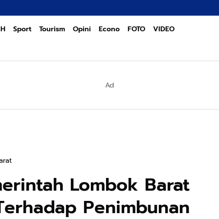
POLR
CH
Sport
Tourism
Opini
Econo
FOTO
VIDEO
Ad
arat
rintah Lombok Barat
 Terhadap Penimbunan