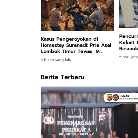
Pencuri
Kasus Pengeroyokan di
Kekait 
Homestay Suranadi: Pria Asal
Resmob
Lombok Timur Tewas, 9
Bekuk P
Orang Diamankan Polisi
5 hari yang
4 bulan yang lalu
Berita Terbaru