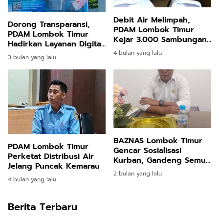
Debit Air Melimpah,
Dorong Transparansi,
PDAM Lombok Timur
PDAM Lombok Timur
Kejar 3.000 Sambungan
Hadirkan Layanan Digital
Baru
Berbasis Barcode
4 bulan yang lalu
3 bulan yang lalu
BAZNAS Lombok Timur
PDAM Lombok Timur
Gencar Sosialisasi
Perketat Distribusi Air
Kurban, Gandeng Semua
Jelang Puncak Kemarau
Pihak Menuju Target
2 bulan yang lalu
Nasional Rp130 Miliar
4 bulan yang lalu
Berita Terbaru