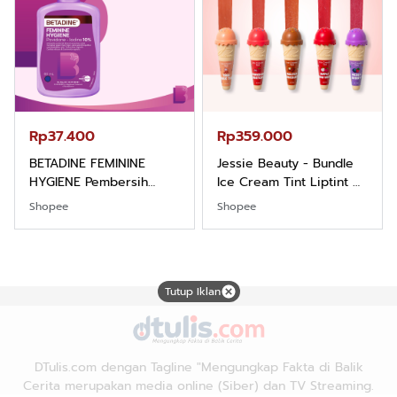
Rp37.400
Rp359.000
BETADINE FEMININE
Jessie Beauty - Bundle
HYGIENE Pembersih
Ice Cream Tint Liptint All
Kewanitaan 60ml
Variant
Shopee
Shopee
Tutup Iklan
DTulis.com dengan Tagline "Mengungkap Fakta di Balik
Cerita merupakan media online (Siber) dan TV Streaming.