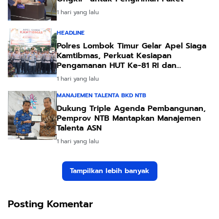
1 hari yang lalu
HEADLINE
Polres Lombok Timur Gelar Apel Siaga
Kamtibmas, Perkuat Kesiapan
Pengamanan HUT Ke-81 RI dan
Kunjungan Kapolri
1 hari yang lalu
MANAJEMEN TALENTA BKD NTB
Dukung Triple Agenda Pembangunan,
Pemprov NTB Mantapkan Manajemen
Talenta ASN
1 hari yang lalu
Tampilkan lebih banyak
Posting Komentar