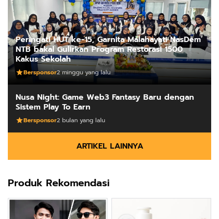
Peringati HUT ke-15, Garnita Malahayati NasDem
NTB bakal Gulirkan Program Restorasi 1500
Kakus Sekolah
Bersponsor
2 minggu yang lalu
Nusa Night: Game Web3 Fantasy Baru dengan
Sistem Play To Earn
Bersponsor
2 bulan yang lalu
ARTIKEL LAINNYA
Produk Rekomendasi