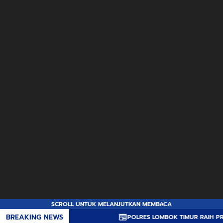
SCROLL UNTUK MELANJUTKAN MEMBACA
BREAKING NEWS
POLRES LOMBOK TIMUR RAIH PREDIKAT A P