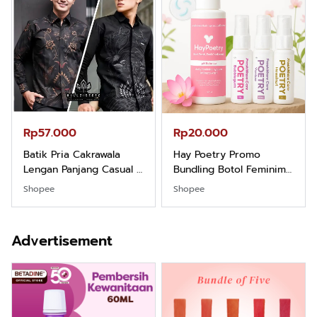
Rp57.000
Rp20.000
Batik Pria Cakrawala
Hay Poetry Promo
Lengan Panjang Casual -
Bundling Botol Feminim
Kemeja Batik Pria
Care Perawatan
Shopee
Shopee
Dewasa Lengan Panjang
Keputihan Kewanitaan
Kemeja Keren Mewah
Hygiene dengan pH
Nyaman Kemeja Kerja
Balance dan Aroma
Advertisement
Santai Slimfit Formal
Bubbelgum Vanilla &
Hazelnut