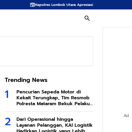
Kapolres Lombok Utara Apresiasi Inovasi Spons Sabut Kelapa KKN Desa Be
Trending News
Pencurian Sepeda Motor di
Kekait Terungkap, Tim Resmob
Polresta Mataram Bekuk Pelaku
di Sesela
Ad
Dari Operasional hingga
Layanan Pelanggan, KAI Logistik
Hadirkan Logistik yang Lebih