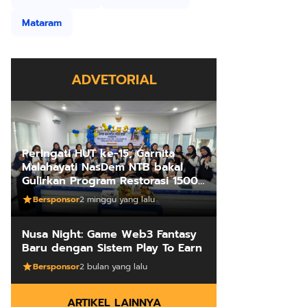
Mataram
ADVETORIAL
Peringati HUT ke-15, Garnita
Malahayati NasDem NTB bakal
Gulirkan Program Restorasi 1500
Kakus Sekolah
Bersponsor
2 minggu yang lalu
Nusa Night: Game Web3 Fantasy
Baru dengan Sistem Play To Earn
Bersponsor
2 bulan yang lalu
ARTIKEL LAINNYA