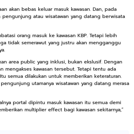
raan akan bebas keluar masuk kawasan. Dan, pada
 pengunjung atau wisatawan yang datang berwisata
atasi orang masuk ke kawasan KBP. Tetapi lebih
gga tidak semerawut yang justru akan mengganggu
nya.
 area public yang inklusi, bukan ekslusif. Dengan
an mengakses kawasan tersebut. Tetapi tentu ada
 Itu semua dilakukan untuk memberikan keteraturan.
Rp72.000
Rp71.500
Rp57.428
a pengunjung utamanya wisatawan yang datang merasa
KAZORA Sepatu
Jersey Oversize
25CM Kuromi
Original
Boxy PROMISE
CINIMOROL
salnya portal dipintu masuk kawasan itu semua demi
Sneaker
88 Vintage
DAN POCOCO
Shopee
Shopee
Shopee
berikan multiplier effect bagi kawasan sekitarnya,”
Sekolah
Unisex Pria
Boneka Plush
Olahraga Sport
Wanita Sport
Mainan Hewan
Running Phylon
Big Size
Isi Hadiah Ulang
Empuk Dan
Tahun