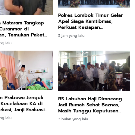
Polres Lombok Timur Gelar
Apel Siaga Kamtibmas,
a Mataram Tangkap
Perkuat Kesiapan
Curanmor di
Pengamanan HUT Ke-81 RI
n, Temukan Paket
5 jam yang lalu
dan Kunjungan Kapolri
aat Penggeledahan
ng lalu
en Prabowo Jenguk
RS Labuhan Haji Dirancang
 Kecelakaan KA di
Jadi Rumah Sehat Baznas,
kasi, Janji Evaluasi
Masih Tunggu Keputusan
Pusat
ng lalu
3 bulan yang lalu