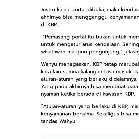
Justru kalau portal dibuka, maka kenda
akhirnya bisa mengganggu kenyamanan
di KBP.
“Pemasang portal itu bukan untuk memb
untuk mengatur arus kendaraan. Sehin
wisatawan maupun pengunjung,” jelas
Wahyu menegaskan, KBP tetap merupakan
kata lain semua kalangan bisa masuk d
aturan-aturan yang berlaku didalamnya.
Rp57.000
Rp20.000
Rp28.000
Yang pada akhirnya bisa membuat par
nyaman ketika berada di kawasan KBP.
Batik Pria
Hay Poetry
Beli 1 Gratis 1
Cakrawala
Promo Bundling
Sleeping Spray
“Aturan-aturan yang berlaku di KBP, mi
Lengan Panjang
Botol Feminim
& Pillow Mist
Shopee
Shopee
Shopee
kenyamanan bersama. Sekaligus bisa mem
Casual - Kemeja
Care Perawatan
Aromatherapy
Batik Pria
Keputihan
Lavender By
tandas Wahyu.
Dewasa Lengan
Kewanitaan
ODY.CO 60ml
Panjang Kemeja
Hygiene dengan
Pewangi /