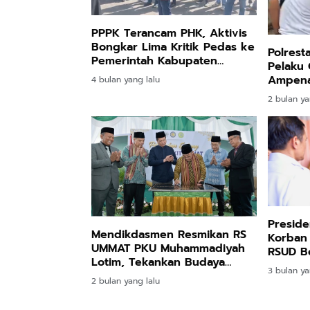
PPPK Terancam PHK, Aktivis
Bongkar Lima Kritik Pedas ke
Polrest
Pemerintah Kabupaten
Pelaku 
Lombok Barat
Ampena
4 bulan yang lalu
Sabu s
2 bulan ya
Presid
Mendikdasmen Resmikan RS
Korban
UMMAT PKU Muhammadiyah
RSUD Be
Lotim, Tekankan Budaya
Total
3 bulan ya
Hidup Sehat
2 bulan yang lalu