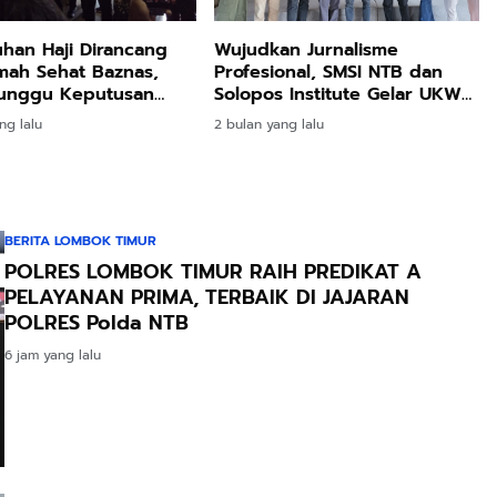
han Haji Dirancang
Wujudkan Jurnalisme
mah Sehat Baznas,
Profesional, SMSI NTB dan
Tunggu Keputusan
Solopos Institute Gelar UKW
Juni Mendatang
ng lalu
2 bulan yang lalu
BERITA LOMBOK TIMUR
POLRES LOMBOK TIMUR RAIH PREDIKAT A
PELAYANAN PRIMA, TERBAIK DI JAJARAN
POLRES Polda NTB
6 jam yang lalu