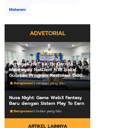
Mataram
ADVETORIAL
Peringati HUT ke-15, Garnita
Malahayati NasDem NTB bakal
Gulirkan Program Restorasi 1500
Kakus Sekolah
Bersponsor
2 minggu yang lalu
Nusa Night: Game Web3 Fantasy
Baru dengan Sistem Play To Earn
Bersponsor
2 bulan yang lalu
ARTIKEL LAINNYA