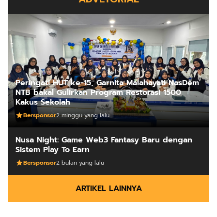
Peringati HUT ke-15, Garnita Malahayati NasDem
NTB bakal Gulirkan Program Restorasi 1500
Kakus Sekolah
Bersponsor
2 minggu yang lalu
Nusa Night: Game Web3 Fantasy Baru dengan
Sistem Play To Earn
Bersponsor
2 bulan yang lalu
ARTIKEL LAINNYA