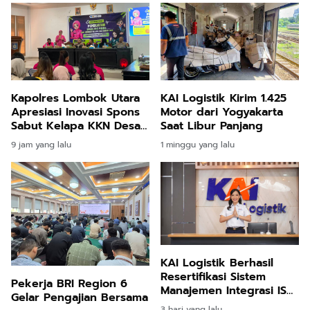
Masyarakat Umum
Kapolres Lombok Utara
KAI Logistik Kirim 1.425
Apresiasi Inovasi Spons
Motor dari Yogyakarta
Sabut Kelapa KKN Desa
Saat Libur Panjang
Bentek
9 jam yang lalu
1 minggu yang lalu
KAI Logistik Berhasil
Resertifikasi Sistem
Pekerja BRI Region 6
Manajemen Integrasi ISO,
Gelar Pengajian Bersama
Perkuat Tata Kelola
3 hari yang lalu