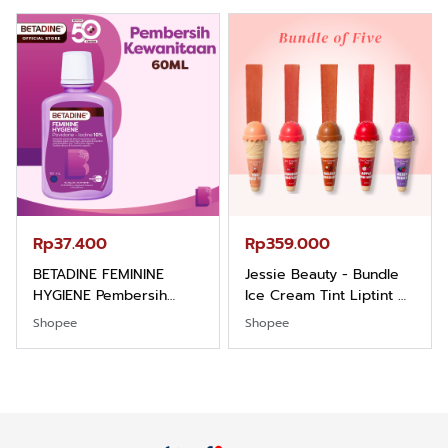
Hazelnut
Rp37.400
Rp359.000
BETADINE FEMININE
Jessie Beauty - Bundle
HYGIENE Pembersih
Ice Cream Tint Liptint All
Kewanitaan 60ml
Variant
Shopee
Shopee