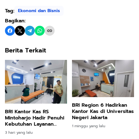
Tag:
Ekonomi dan Bisnis
Bagikan:
Berita Terkait
BRI Region 6 Hadirkan
Kantor Kas di Universitas
BRI Kantor Kas RS
Negeri Jakarta
Mintoharjo Hadir Penuhi
Kebutuhan Layanan
1 minggu yang lalu
Perbankan Pengelola,
3 hari yang lalu
Karyawan, Pasien, dan