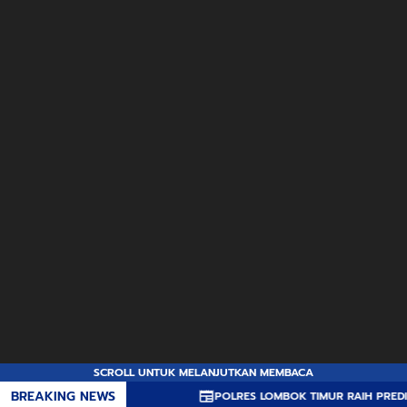
SCROLL UNTUK MELANJUTKAN MEMBACA
BREAKING NEWS
POLRES LOMBOK TIMUR RAIH PREDIKAT A PELA