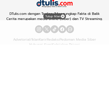
DTulis.com dengan Tagline "Mengungkap Fakta di Balik
Tutup Iklan
Cerita merupakan media online (Siber) dan TV Streaming.
Advetorial/Iklan
Karir
Redaksi
Pedoman Media Siber
Hubungi Kami
Kebijakan Privasi
Copyright © 2026
DTULIS.COM
| Mengungkap Fakta di Balik
Cerita. All rights reserved.