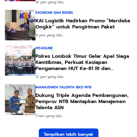
10 jam yang lalu
EKONOMI DAN BISNIS
KAI Logistik Hadirkan Promo “Merdeka
Ongkir” untuk Pengiriman Paket
11 jam yang lalu
HEADLINE
Polres Lombok Timur Gelar Apel Siaga
Kamtibmas, Perkuat Kesiapan
Pengamanan HUT Ke-81 RI dan
Kunjungan Kapolri
12 jam yang lalu
MANAJEMEN TALENTA BKD NTB
Dukung Triple Agenda Pembangunan,
Pemprov NTB Mantapkan Manajemen
Talenta ASN
1 hari yang lalu
Tampilkan lebih banyak