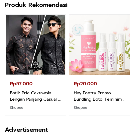
Produk Rekomendasi
Rp57.000
Rp20.000
Batik Pria Cakrawala
Hay Poetry Promo
Lengan Panjang Casual -
Bundling Botol Feminim
Kemeja Batik Pria
Care Perawatan
Shopee
Shopee
Dewasa Lengan Panjang
Keputihan Kewanitaan
Kemeja Keren Mewah
Hygiene dengan pH
Nyaman Kemeja Kerja
Balance dan Aroma
Advertisement
Santai Slimfit Formal
Bubbelgum Vanilla &