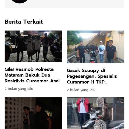
Berita Terkait
Gila! Resmob Polresta
Gasak Scoopy di
Mataram Bekuk Dua
Pagesangan, Spesialis
Residivis Curanmor Asal
Curanmor 11 TKP
Lombok Tengah,
Diringkus Gabungan
2 bulan yang lalu
2 bulan yang lalu
Ternyata Sudah Beraksi
Resmob Mataram dan
di 16 TKP
Loteng