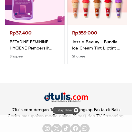
Rp37.400
Rp359.000
BETADINE FEMININE
Jessie Beauty - Bundle
HYGIENE Pembersih
Ice Cream Tint Liptint All
Kewanitaan 60ml
Variant
Shopee
Shopee
DTulis.com dengan Tagline "Mengungkap Fakta di Balik
Tutup Iklan
Cerita merupakan media online (Siber) dan TV Streaming.