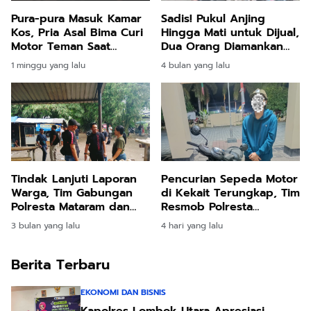
Sadis! Pukul Anjing
Pura-pura Masuk Kamar
Hingga Mati untuk Dijual,
Kos, Pria Asal Bima Curi
Dua Orang Diamankan
Motor Teman Saat
Tim Resmob Polresta
Korban Tertidur di
4 bulan yang lalu
1 minggu yang lalu
Mataram
Mataram
Tindak Lanjuti Laporan
Pencurian Sepeda Motor
Warga, Tim Gabungan
di Kekait Terungkap, Tim
Polresta Mataram dan
Resmob Polresta
Polda NTB Bubarkan Judi
Mataram Bekuk Pelaku
3 bulan yang lalu
4 hari yang lalu
Sabung Ayam di
di Sesela
Cakranegara
Berita Terbaru
EKONOMI DAN BISNIS
Kapolres Lombok Utara Apresiasi