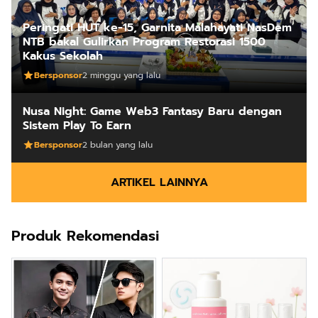
Peringati HUT ke-15, Garnita Malahayati NasDem
NTB bakal Gulirkan Program Restorasi 1500
Kakus Sekolah
Bersponsor
2 minggu yang lalu
Nusa Night: Game Web3 Fantasy Baru dengan
Sistem Play To Earn
Bersponsor
2 bulan yang lalu
ARTIKEL LAINNYA
Produk Rekomendasi