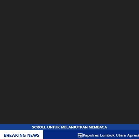
SCROLL UNTUK MELANJUTKAN MEMBACA
BREAKING NEWS
Kapolres Lombok Utara Apresiasi Inovas