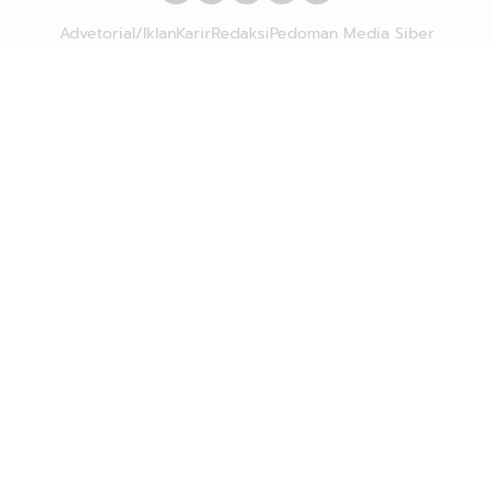
Advetorial/Iklan
Karir
Redaksi
Pedoman Media Siber
Hubungi Kami
Kebijakan Privasi
Copyright © 2026
DTULIS.COM
| Mengungkap Fakta di Balik
Cerita. All rights reserved.