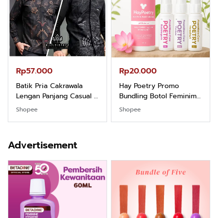
Rp57.000
Rp20.000
Batik Pria Cakrawala
Hay Poetry Promo
Lengan Panjang Casual -
Bundling Botol Feminim
Kemeja Batik Pria
Care Perawatan
Shopee
Shopee
Dewasa Lengan Panjang
Keputihan Kewanitaan
Kemeja Keren Mewah
Hygiene dengan pH
Nyaman Kemeja Kerja
Balance dan Aroma
Advertisement
Santai Slimfit Formal
Bubbelgum Vanilla &
Hazelnut